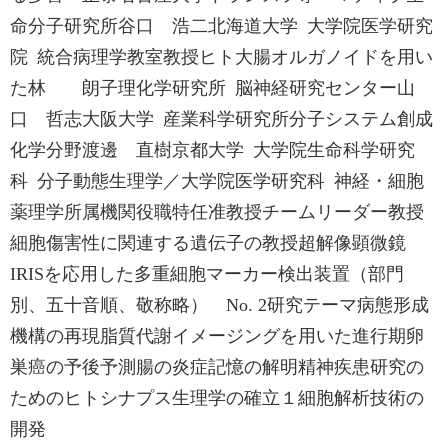
命分子研究所谷口 浩二北海道大学 大学院医学研究
院 統合病理学教室教授ヒト大腸オルガノイドを用い
た林 朗子理化学研究所 脳神経研究センター山
口 哲志大阪大学 産業科学研究所分子システム創成
化学分野渡邊 直樹京都大学 大学院生命科学研究
科 分子動態生理学／大学院医学研究科 神経・細胞
薬理学所属機関役職特任准教授チームリーダー教授
細胞傷害性に関連する遺伝子の教授超解像顕微鏡
IRISを応用した多重細胞マーカー検出装置（部門
別、五十音順、敬称略） No. 2研究テーマ病態形成
機構の再現脂質代謝イメージングを用いた進行期卵
巣癌の予後予測腸の炎症記憶の解明精神疾患研究の
ためのヒトシナプス生理学の確立１細胞解析技術の
開発