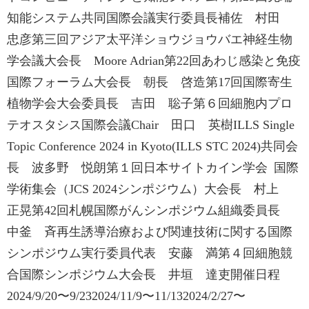
知能システム共同国際会議実行委員長補佐 村田
忠彦第三回アジア太平洋ショウジョウバエ神経生物
学会議大会長 Moore Adrian第22回あわじ感染と免疫
国際フォーラム大会長 朝長 啓造第17回国際寄生
植物学会大会委員長 吉田 聡子第６回細胞内プロ
テオスタシス国際会議Chair 田口 英樹ILLS Single
Topic Conference 2024 in Kyoto(ILLS STC 2024)共同会
長 波多野 悦朗第１回日本サイトカイン学会 国際
学術集会（JCS 2024シンポジウム）大会長 村上
正晃第42回札幌国際がんシンポジウム組織委員長
中釜 斉再生誘導治療および関連技術に関する国際
シンポジウム実行委員代表 安藤 満第４回細胞競
合国際シンポジウム大会長 井垣 達吏開催日程
2024/9/20〜9/232024/11/9〜11/132024/2/27〜