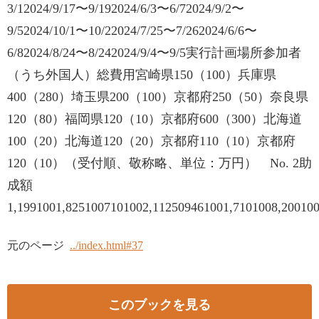
3/12024/9/17〜9/192024/6/3〜6/72024/9/2〜
9/52024/10/1〜10/22024/7/25〜7/262024/6/6〜
6/82024/8/24〜8/242024/9/4〜9/5実行計画場所参加者
（うち外国人）総費用宮崎県150（100）兵庫県
400（280）埼玉県200（100）京都府250（50）奈良県
120（80）福岡県120（10）京都府600（300）北海道
100（20）北海道120（20）京都府110（10）京都府
120（10）（受付順、敬称略、単位：万円） No. 2助
成額
1,1991001,8251007101002,112509461001,7101008,20010
元のページ
../index.html#37
このブックを見る