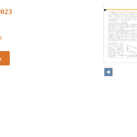
23
54
る