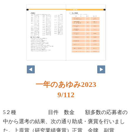
一年のあゆみ2023
9/112
5２種 目件 数金 額多数の応募者の
中から選考の結果、次の通り助成・褒賞を行いまし
た。上原賞（研究業績褒賞）正賞 金牌 副賞