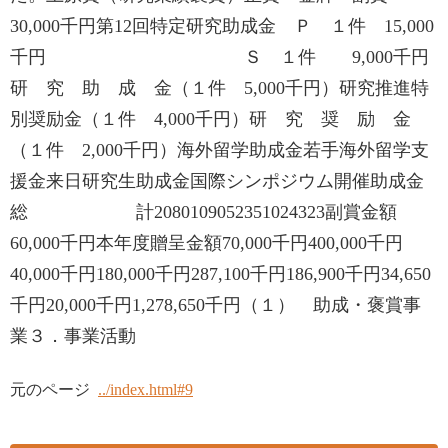
30,000千円第12回特定研究助成金 Ｐ １件 15,000
千円 Ｓ １件 9,000千円
研 究 助 成 金（１件 5,000千円）研究推進特
別奨励金（１件 4,000千円）研 究 奨 励 金
（１件 2,000千円）海外留学助成金若手海外留学支
援金来日研究生助成金国際シンポジウム開催助成金
総 計2080109052351024323副賞金額
60,000千円本年度贈呈金額70,000千円400,000千円
40,000千円180,000千円287,100千円186,900千円34,650
千円20,000千円1,278,650千円（１） 助成・褒賞事
業３．事業活動
元のページ
../index.html#9